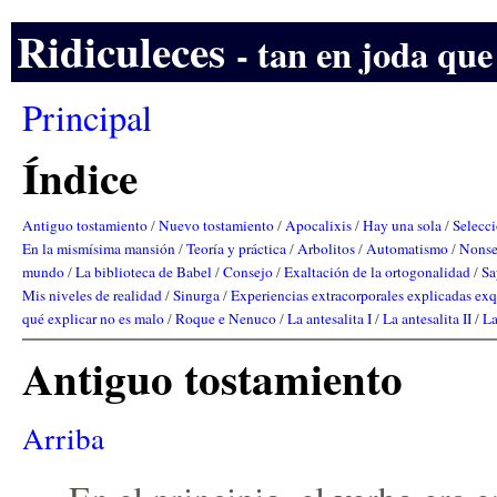
Ridiculeces
- tan en joda que
Principal
Índice
Antiguo tostamiento
/
Nuevo tostamiento
/
Apocalixis
/
Hay una sola
/
Selecc
En la mismísima mansión
/
Teoría y práctica
/
Arbolitos
/
Automatismo
/
Nonse
mundo
/
La biblioteca de Babel
/
Consejo
/
Exaltación de la ortogonalidad
/
Sa
Mis niveles de realidad
/
Sinurga
/
Experiencias extracorporales explicadas ex
qué explicar no es malo
/
Roque e Nenuco
/
La antesalita I
/
La antesalita II
/
La
Antiguo tostamiento
Arriba