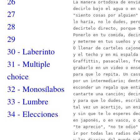
26
La manera ortodoxa de envia
decirlo bajo el agua o en u
27
"siento cosas por alguien" 
lo haría, no lo dudes, pero
28
decírtelo directo, porque t
Ponerlo en tu comida, decir
29
y meterme en tus sueños y q
O llenar de carteles cajone
30 - Laberinto
y el techo y en mi espalda 
31 - Multiple
Graffittis, pasacalles, fre
grabarlo en un video o ense
choice
para que lo repita. Un cass
por un intermediario; dentr
32 - Monosílabos
esconder un regalo que enti
cantarte una canción; decir
33 - Lumbre
y para que lo dudes, escrib
tal vez un acertijo, un eni
34 - Elecciones
y sin que te lo esperes dec
en japonés, o en vasco, o q
"te aprecio", "no te odio" 
ir por todas las radios del
y los diarios del mundo y d