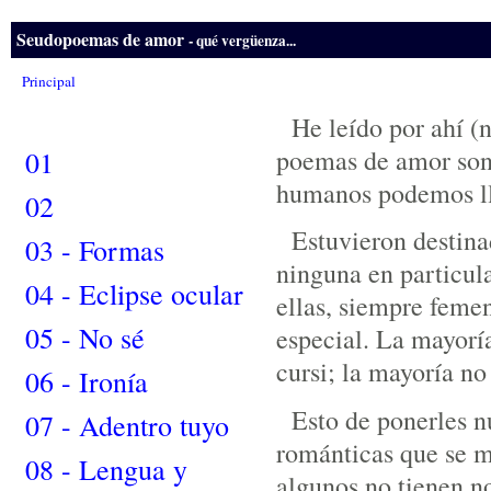
Seudopoemas de amor
- qué vergüenza...
Principal
He leído por ahí (
poemas de amor son 
01
humanos podemos lle
02
Estuvieron destina
03 - Formas
ninguna en particul
04 - Eclipse ocular
ellas, siempre feme
05 - No sé
especial. La mayoría
cursi; la mayoría no
06 - Ironía
Esto de ponerles n
07 - Adentro tuyo
románticas que se m
08 - Lengua y
algunos no tienen no