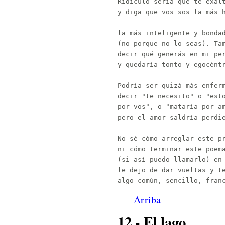
Ridículo sería que te exalt
y diga que vos sos la más h
la más inteligente y bondad
(no porque no lo seas). Tam
decir qué generás en mi per
y quedaría tonto y egocéntr
Podría ser quizá más enferm
decir "te necesito" o "esto
por vos", o "mataría por am
pero el amor saldría perdie
No sé cómo arreglar este pr
ni cómo terminar este poema
(si así puedo llamarlo) en 
le dejo de dar vueltas y te
Arriba
12 - El lago