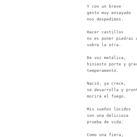
Y con un breve

gesto muy ensayado

nos despedimos.

Hacer castillos

no es poner piedras u
sobre la otra.

De voz metálica,

hiniesto porte y grav
temperamento.

Nació, ya crece,

se desarrolla y pront
morirá el fuego.

Mis sueños lúcidos

son una deliciosa

prueba de vida.

Como una fiera,
