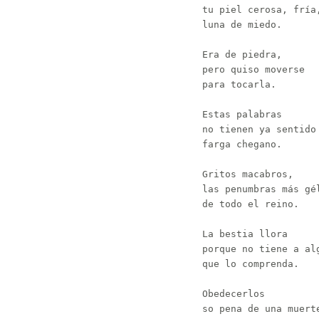
tu piel cerosa, fría,
luna de miedo.

Era de piedra,

pero quiso moverse

para tocarla.

Estas palabras

no tienen ya sentido

farga chegano.

Gritos macabros,

las penumbras más gél
de todo el reino.

La bestia llora

porque no tiene a alg
que lo comprenda.

Obedecerlos

so pena de una muerte