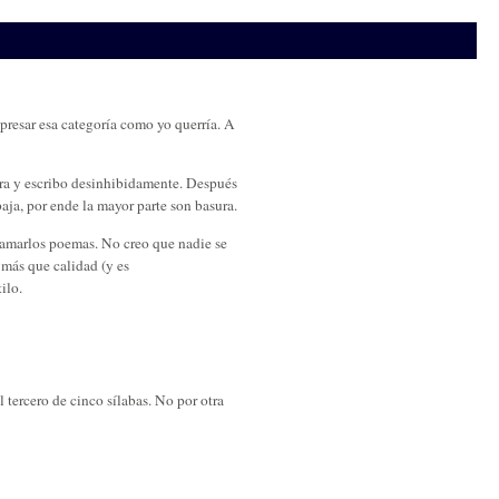
presar esa categoría como yo querría. A
ora y escribo desinhibidamente. Después
aja, por ende la mayor parte son basura.
lamarlos poemas. No creo que nadie se
 más que calidad (y es
ilo.
l tercero de cinco sílabas. No por otra