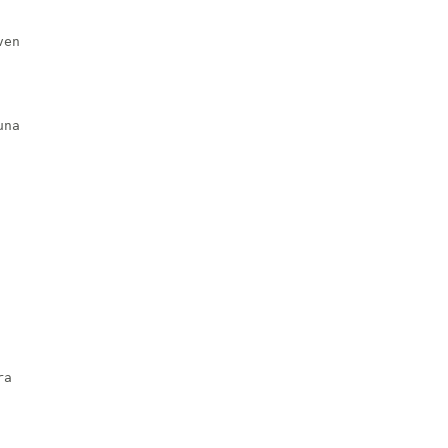
en

na

a
