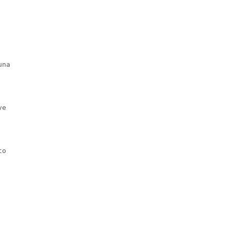
na

e

o
