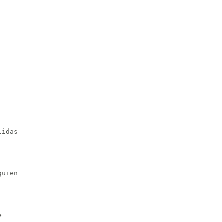


idas

uien


