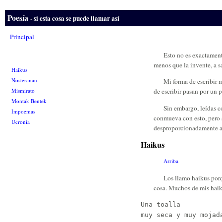
Poesía
- si esta cosa se puede llamar así
Principal
Esto no es exactament
menos que la invente, a s
Haikus
Nosteranau
Mi forma de escribir 
Mismirato
de escribir pasan por un 
Montak Bentek
Sin embargo, leídas c
Impoemas
conmueva con esto, pero s
Ucronía
desproporcionadamente así
Haikus
Arriba
Los llamo haikus porqu
cosa. Muchos de mis haiku
Una toalla

muy seca y muy mojada