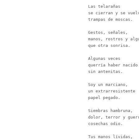
Las telarañas

se cierran y se vuelv
trampas de moscas.

Gestos, señales,

manos, rostros y algu
que otra sonrisa.

Algunas veces

querría haber nacido

sin antenitas.

Soy un marciano,

un extrarresistente

papel pegado.

Siembras hambruna,

dolor, terror y guerr
cosechas odio.

Tus manos lívidas,
