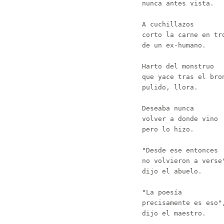
nunca antes vista.

A cuchillazos

corto la carne en tro
de un ex-humano.

Harto del monstruo

que yace tras el bron
pulido, llora.

Deseaba nunca

volver a donde vino

pero lo hizo.

"Desde ese entonces

no volvieron a verse"
dijo el abuelo.

"La poesía

precisamente es eso",
dijo el maestro.
