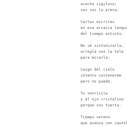
acecha sigiloso;

vos sos la presa.

Cartas escritas

en esa arcaica lengua
del tiempo extinto.

No sé sintonizarla,

arreglá vos la tele

para mirarla.

Caigo del cielo

intento sostenerme

pero no puedo.

Tu sonrisita

y el ojo cristalino

porque sos tuerta.

Tiempo sereno

que avanza con cautel