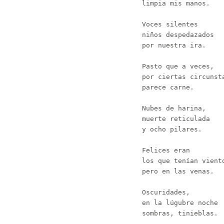
limpia mis manos.

Voces silentes

niños despedazados

por nuestra ira.

Pasto que a veces,

por ciertas circunsta
parece carne.

Nubes de harina,

muerte reticulada

y ocho pilares.

Felices eran

los que tenían viento
pero en las venas.

Oscuridades,

en la lúgubre noche

sombras, tinieblas.
