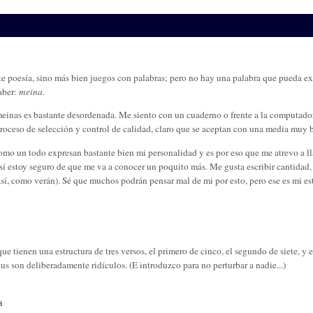
e poesía, sino más bien juegos con palabras; pero no hay una palabra que pueda ex
aber:
meina
.
meinas es bastante desordenada. Me siento con un cuaderno o frente a la computad
proceso de selección y control de calidad, claro que se aceptan con una media muy b
omo un todo expresan bastante bien mi personalidad y es por eso que me atrevo a l
í estoy seguro de que me va a conocer un poquito más. Me gusta escribir cantidad,
, como verán). Sé que muchos podrán pensar mal de mi por esto, pero ese es mi est
e tienen una estructura de tres versos, el primero de cinco, el segundo de siete, y e
s son deliberadamente ridículos. (E introduzco para no perturbar a nadie...)

