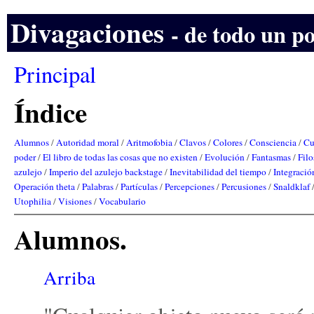
Divagaciones
- de todo un p
Principal
Índice
Alumnos
/
Autoridad moral
/
Aritmofobia
/
Clavos
/
Colores
/
Consciencia
/
Cu
poder
/
El libro de todas las cosas que no existen
/
Evolución
/
Fantasmas
/
Filo
azulejo
/
Imperio del azulejo backstage
/
Inevitabilidad del tiempo
/
Integració
Operación theta
/
Palabras
/
Partículas
/
Percepciones
/
Percusiones
/
Snaldklaf
Utophilia
/
Visiones
/
Vocabulario
Alumnos.
Arriba